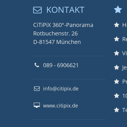
KONTAKT
CiTiPiX 360°-Panorama
Ho
Rotbuchenstr. 26
Re
D-81547 München
Vi
089 - 6906621
Je
Pr
info@citipix.de
10
www.citipix.de
Te