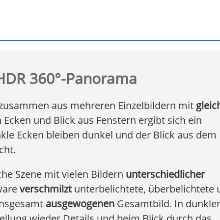
| HDR 360°-Panorama
h zusammen aus mehreren Einzelbildern mit
gleic
Ecken und Blick aus Fenstern ergibt sich ein
e Ecken bleiben dunkel und der Blick aus dem
cht.
he Szene mit vielen Bildern
unterschiedlicher
tware
verschmilzt
unterbelichtete, überbelichtete
 insgesamt
ausgewogenen
Gesamtbild. In dunkle
llung wieder Details und beim Blick durch das