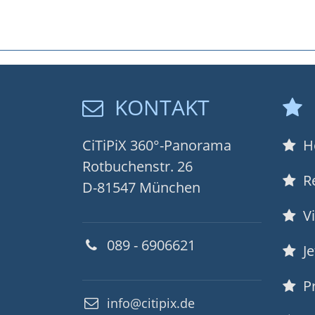
KONTAKT
CiTiPiX 360°-Panorama
Ho
Rotbuchenstr. 26
Re
D-81547 München
Vi
089 - 6906621
Je
Pr
info@citipix.de